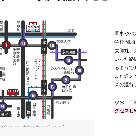
電車やバ
学校周囲
大師線、
いった路
るようで
また送迎
スの運行
なお、自
クセスし
ttp://www.adachi-driving-school.com/busroute7