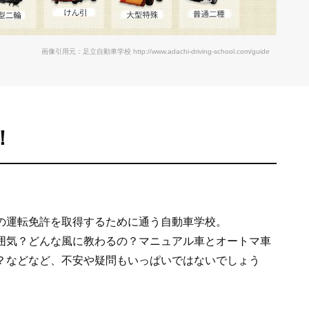
画像引用元：足立自動車学校
http://www.adachi-driving-school.com/guide
！
の運転免許を取得するために通う自動車学校。
囲気？どんな風に教わるの？マニュアル車とオートマ車
？などなど、不安や疑問もいっぱいではないでしょう