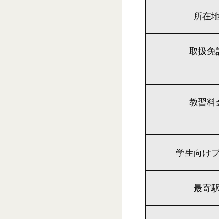
所在
取扱免
教習料
学生向け
最寄