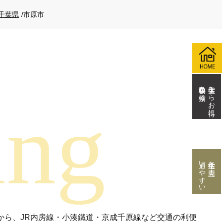
千葉県
/
市原市
自動車学校を検索
大学生ならお得に
通いやすい教習所
学生生活と両立！
から、JR内房線・小湊鐵道・京成千原線など交通の利便