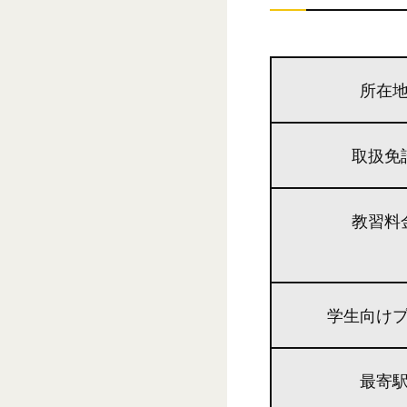
所在
取扱免
教習料
学生向け
最寄