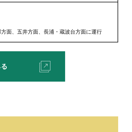
郊方面、五井方面、長浦・蔵波台方面に運行
みる